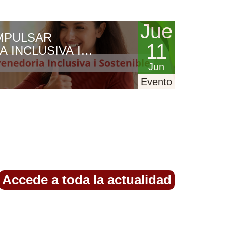
Evento
Jue
MPULSAR
con
11
 INCLUSIVA I
fecha
Jun
Jue,
Evento
11
de
Jun
Accede a toda la actualidad