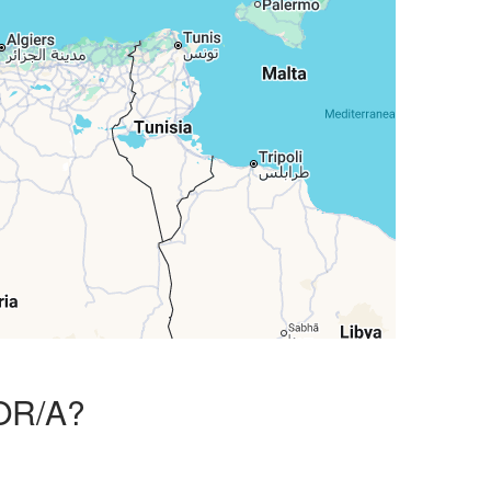
Map data ©
Leaflet
|
Google
OR/A?