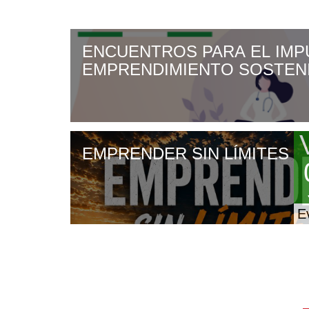
Avanzar
00:00
ENCUENTROS PARA EL IMP
EMPRENDIMIENTO SOSTENI
ANDALUCÍA
E
EMPRENDER SIN LÍMITES
c
f
V
E
0
d
J