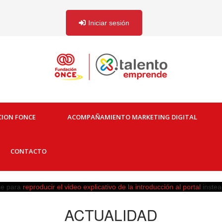
Iniciar sesión
CION FONCE
ACOMPAÑAMIENTO MARKETING DIGITAL
CONTACTO
ace para
reproducir el video explicativo de la introducción al portal
instea
ACTUALIDAD