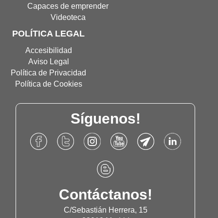
Capaces de emprender
Videoteca
POLÍTICA LEGAL
Accesibilidad
Aviso Legal
Política de Privacidad
Política de Cookies
Síguenos!
Accede
Accede
Accede
Accede
Accede
Accede
al
al
al
al
al
al
Facebook
Twitter
Instagram
Canal
Canal
Linkdn
Accede
de
de
de
de
de
de
al
Fundación
Fundación
Fundación
Youtube
Telegram
Fundación
Blog
Contáctanos!
Once
Once
Once
de
de
Once
de
Fundación
Fundación
Fundación
C/Sebastián Herrera, 15
Once
Once