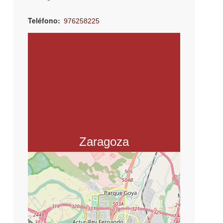
Teléfono
976258225
Email
vbes.inserta@fundaciononce.es
Asociación Inserta Empleo. Paseo
Echegaray y Caballero, 76, 4ª Planta
50003 Zaragoza
Asociación Inserta Empleo.
Paseo Echegaray y Caballero, 76, 4ª
Planta
50003 Zaragoza
Zaragoza
+
−