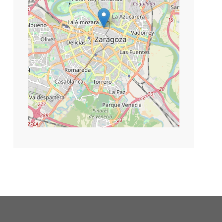
©
contributors
Leaflet
|
OpenStreetMap