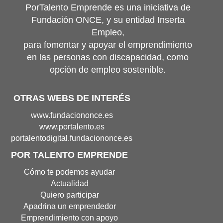
PorTalento Emprende es una iniciativa de
Fundación ONCE, y su entidad Inserta
Empleo,
para fomentar y apoyar el emprendimiento
en las personas con discapacidad, como
opción de empleo sostenible.
OTRAS WEBS DE INTERÉS
Portal
www.fundaciononce.es
de
Portal
www.portalento.es
Fundación
de
Portal
portalentodigital.fundaciononce.es
Once(Abre
Portalento(Abre
de
POR TALENTO EMPRENDE
en
en
Portalento
nueva
nueva
Digital(Abre
Cómo te podemos ayudar
ventana)
ventana)
en
Actualidad
nueva
Quiero participar
ventana
Apadrina un emprendedor
Emprendimiento con apoyo