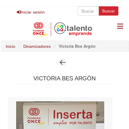
Pasar
Buscar
al
Buscar
Buscar
Iniciar sesión
contenido
principal
Victoria Bes Argón
Inicio
Dinamizadores
VICTORIA BES ARGÓN