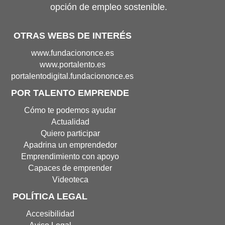
opción de empleo sostenible.
OTRAS WEBS DE INTERÉS
Portal
www.fundaciononce.es
de
Portal
www.portalento.es
Fundación
de
Portal
portalentodigital.fundaciononce.es
Once(Abre
Portalento(Abre
de
POR TALENTO EMPRENDE
en
en
Portalento
nueva
nueva
Digital(Abre
Cómo te podemos ayudar
ventana)
ventana)
en
Actualidad
nueva
Quiero participar
ventana
Apadrina un emprendedor
Emprendimiento con apoyo
Capaces de emprender
Videoteca
POLÍTICA LEGAL
Accesibilidad