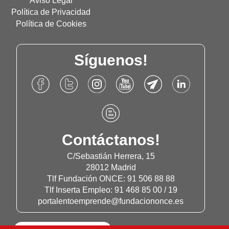
Aviso Legal
Política de Privacidad
Política de Cookies
Síguenos!
Accede
Accede
Accede
Accede
Accede
Accede
al
al
al
al
al
al
Facebook
Twitter
Instagram
Canal
Canal
Linkdn
Accede
de
de
de
de
de
de
al
Fundación
Fundación
Fundación
Youtube
Telegram
Fundación
Blog
Contáctanos!
Once
Once
Once
de
de
Once
de
Fundación
Fundación
Fundación
C/Sebastián Herrera, 15
Once
Once
Once
28012 Madrid
Tlf Fundación ONCE: 91 506 88 88
Tlf Inserta Empleo: 91 468 85 00 / 19
portalentoemprende@fundaciononce.es