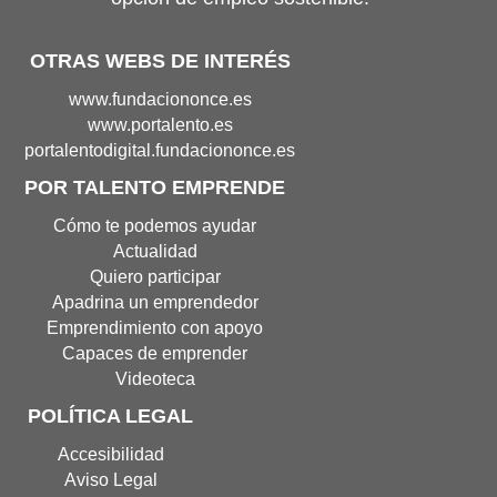
OTRAS WEBS DE INTERÉS
Portal
www.fundaciononce.es
de
Portal
www.portalento.es
Fundación
de
Portal
portalentodigital.fundaciononce.es
Once(Abre
Portalento(Abre
de
POR TALENTO EMPRENDE
en
en
Portalento
nueva
nueva
Digital(Abre
Cómo te podemos ayudar
ventana)
ventana)
en
Actualidad
nueva
Quiero participar
ventana
Apadrina un emprendedor
Emprendimiento con apoyo
Capaces de emprender
Videoteca
POLÍTICA LEGAL
Accesibilidad
Aviso Legal