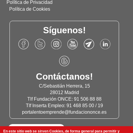
Política de Privacidad
Política de Cookies
Síguenos!
Accede
Accede
Accede
Accede
Accede
Accede
al
al
al
al
al
al
Facebook
Twitter
Instagram
Canal
Canal
Linkdn
Accede
de
de
de
de
de
de
al
Fundación
Fundación
Fundación
Youtube
Telegram
Fundación
Blog
Contáctanos!
Once
Once
Once
de
de
Once
de
Fundación
Fundación
Fundación
C/Sebastián Herrera, 15
Once
Once
Once
28012 Madrid
Tlf Fundación ONCE: 91 506 88 88
Tlf Inserta Empleo: 91 468 85 00 / 19
portalentoemprende@fundaciononce.es
En este sitio web se sirven Cookies, de forma general para permitir y