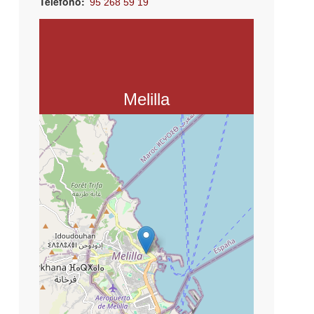
Teléfono
95 268 59 19
Email
edsanchez.inserta@fundaciononce.es
Asociación Inserta Empleo
C. Gral. O'Donnell, 24, 52001 Melilla
Melilla
+
−