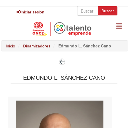
Pasar
Buscar
al
Buscar
Buscar
Iniciar sesión
contenido
principal
Edmundo L. Sánchez Cano
Inicio
Dinamizadores
EDMUNDO L. SÁNCHEZ CANO