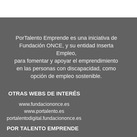
PorTalento Emprende es una iniciativa de
Fundación ONCE, y su entidad Inserta
Empleo,
para fomentar y apoyar el emprendimiento
en las personas con discapacidad, como
opción de empleo sostenible.
OTRAS WEBS DE INTERÉS
Portal
www.fundaciononce.es
de
Portal
www.portalento.es
Fundación
de
Portal
portalentodigital.fundaciononce.es
Once(Abre
Portalento(Abre
de
POR TALENTO EMPRENDE
en
en
Portalento