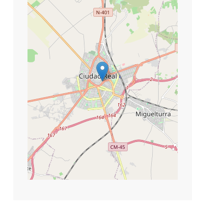
−
©
contributors
Leaflet
|
OpenStreetMap