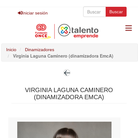
Pasar
Buscar
al
Buscar
Buscar
Iniciar sesión
contenido
principal
Inicio
Dinamizadores
Virginia Laguna Caminero (dinamizadora EmcA)
VIRGINIA LAGUNA CAMINERO
(DINAMIZADORA EMCA)