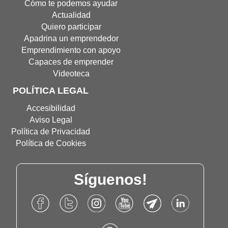
nueva
nueva
Digital(Abre
Cómo te podemos ayudar
ventana)
ventana)
en
Actualidad
nueva
Quiero participar
ventana
Apadrina un emprendedor
Emprendimiento con apoyo
Capaces de emprender
Videoteca
POLÍTICA LEGAL
Accesibilidad
Aviso Legal
Política de Privacidad
Política de Cookies
Síguenos!
Accede
Accede
Accede
Accede
Accede
Accede
al
al
al
al
al
al
Facebook
Twitter
Instagram
Canal
Canal
Linkdn