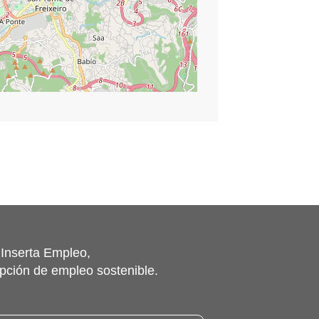
©
contributors
Leaflet
|
OpenStreetMap
 Inserta Empleo,
pción de empleo sostenible.