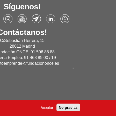
Síguenos!
de
Accede
Accede
Accede
Accede
Accede
al
al
al
al
al
r
Instagram
Canal
Canal
Linkdn
Blog
Contáctanos!
de
de
de
de
de
ación
Fundación
Youtube
Telegram
Fundación
Fundación
C/Sebastián Herrera, 15
Once
de
de
Once
Once
28012 Madrid
Fundación
Fundación
undación ONCE: 91 506 88 88
Once
Once
serta Empleo: 91 468 85 00 / 19
ntoemprende@fundaciononce.es
Aceptar
No gracias