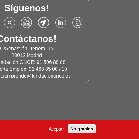
Síguenos!
de
Accede
Accede
Accede
Accede
Accede
al
al
al
al
al
r
Instagram
Canal
Canal
Linkdn
Blog
Contáctanos!
de
de
de
de
de
ación
Fundación
Youtube
Telegram
Fundación
Fundación
C/Sebastián Herrera, 15
Once
de
de
Once
Once
28012 Madrid
Fundación
Fundación
undación ONCE: 91 506 88 88
Once
Once
serta Empleo: 91 468 85 00 / 19
ntoemprende@fundaciononce.es
Aceptar
No gracias