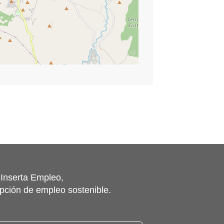
©
contributors
Leaflet
|
OpenStreetMap
 Inserta Empleo,
pción de empleo sostenible.