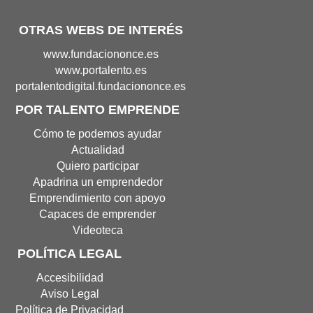
OTRAS WEBS DE INTERÉS
Portal
www.fundaciononce.es
de
Portal
www.portalento.es
Fundación
de
Portal
portalentodigital.fundaciononce.es
Once(Abre
Portalento(Abre
de
POR TALENTO EMPRENDE
en
en
Portalento
nueva
nueva
Digital(Abre
Cómo te podemos ayudar
ventana)
ventana)
en
Actualidad
nueva
Quiero participar
ventana
Apadrina un emprendedor
Emprendimiento con apoyo
Capaces de emprender
Videoteca
POLÍTICA LEGAL
Accesibilidad
Aviso Legal
Política de Privacidad