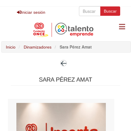
Pasar
Buscar
al
Buscar
Buscar
Iniciar sesión
contenido
principal
Sara Pérez Amat
Inicio
Dinamizadores
SARA PÉREZ AMAT