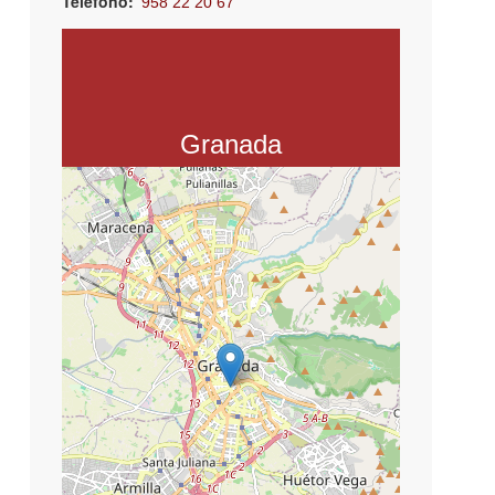
Teléfono
958 22 20 67
Email
sperez.inserta@fundaciononce.es
Asociación Inserta Empleo C/ San
Antón, Nº 72, 1º, Izda. 18005 Granada
Granada
+
−