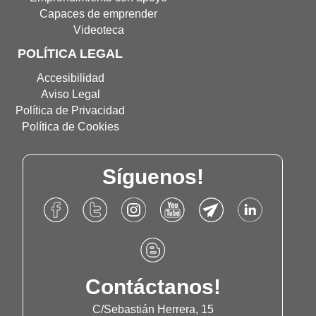
Capaces de emprender
Videoteca
POLÍTICA LEGAL
Accesibilidad
Aviso Legal
Política de Privacidad
Política de Cookies
Síguenos!
Accede
Accede
Accede
Accede
Accede
Accede
al
al
al
al
al
al
Facebook
Twitter
Instagram
Canal
Canal
Linkdn
Accede
de
de
de
de
de
de
al
Fundación
Fundación
Fundación
Youtube
Telegram
Fundación
Blog
Contáctanos!
Once
Once
Once
de
de
Once
de
Fundación
Fundación
Fundación
C/Sebastián Herrera, 15
Once
Once