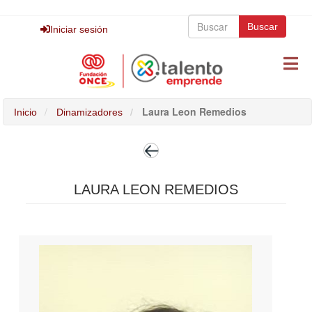
Pasar
Buscar
al
Buscar
Buscar
Iniciar sesión
contenido
principal
Laura Leon Remedios
Inicio
Dinamizadores
LAURA LEON REMEDIOS