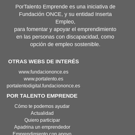
PorTalento Emprende es una iniciativa de
Fundación ONCE, y su entidad Inserta
Empleo,
para fomentar y apoyar el emprendimiento
en las personas con discapacidad, como
opción de empleo sostenible.
OTRAS WEBS DE INTERÉS
Portal
www.fundaciononce.es
de
Portal
www.portalento.es
Fundación
de
Portal
portalentodigital.fundaciononce.es
Once(Abre
Portalento(Abre
de
POR TALENTO EMPRENDE
en
en
Portalento
nueva
nueva
Digital(Abre
Cómo te podemos ayudar
ventana)
ventana)
en
Actualidad
nueva
Quiero participar
ventana
Apadrina un emprendedor
Emprendimiento con apoyo