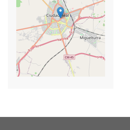
©
contributors
Leaflet
|
OpenStreetMap