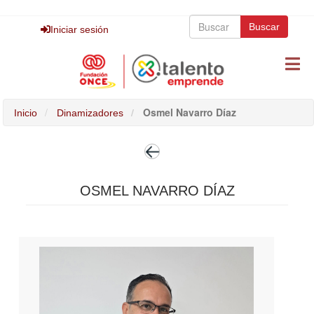
Pasar
Buscar
al
Buscar
Buscar
Iniciar sesión
contenido
principal
Osmel Navarro Díaz
Inicio
Dinamizadores
OSMEL NAVARRO DÍAZ