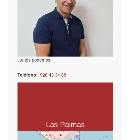
Juntos podemos
Teléfono
928 43 34 68
Email
eosmel.inserta@fundaciononce.es
Asociación Inserta Empleo
Av. Rafael Cabrera, 3, 35002 Las
Palmas de Gran Canaria, Las Palmas
Las Palmas
+