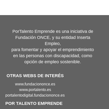
PorTalento Emprende es una iniciativa de
Fundación ONCE, y su entidad Inserta
Empleo,
para fomentar y apoyar el emprendimiento
en las personas con discapacidad, como
opción de empleo sostenible.
OTRAS WEBS DE INTERÉS
Portal
www.fundaciononce.es
de
Portal
www.portalento.es
Fundación
de
Portal
portalentodigital.fundaciononce.es
Once(Abre
Portalento(Abre
de
POR TALENTO EMPRENDE
en
en
Portalento