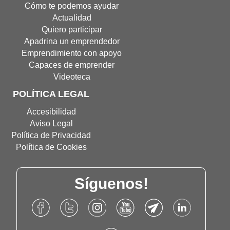
nueva
nueva
Digital(Abre
Cómo te podemos ayudar
ventana)
ventana)
en
Actualidad
nueva
Quiero participar
ventana
Apadrina un emprendedor
Emprendimiento con apoyo
Capaces de emprender
Videoteca
POLÍTICA LEGAL
Accesibilidad
Aviso Legal
Política de Privacidad
Política de Cookies
Síguenos!
Accede
Accede
Accede
Accede
Accede
Accede
al
al
al
al
al
al
Facebook
Twitter
Instagram
Canal
Canal
Linkdn