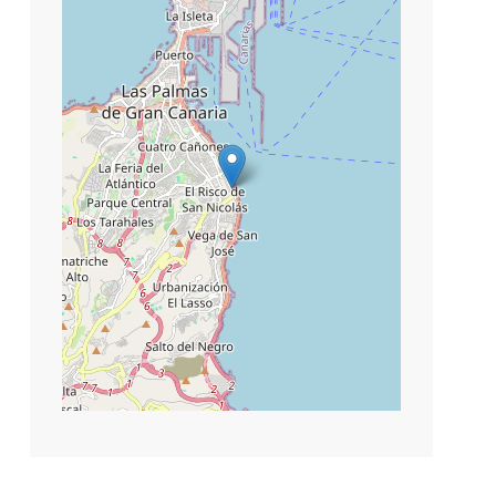
−
©
contributors
Leaflet
|
OpenStreetMap