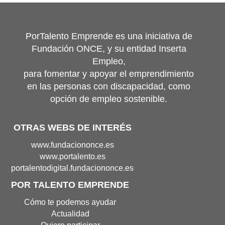
PorTalento Emprende es una iniciativa de
Fundación ONCE, y su entidad Inserta
Empleo,
para fomentar y apoyar el emprendimiento
en las personas con discapacidad, como
opción de empleo sostenible.
OTRAS WEBS DE INTERÉS
Portal
www.fundaciononce.es
de
Portal
www.portalento.es
Fundación
de
Portal
portalentodigital.fundaciononce.es
Once(Abre
Portalento(Abre
de
POR TALENTO EMPRENDE
en
en
Portalento
nueva
nueva
Digital(Abre
Cómo te podemos ayudar
ventana)
ventana)
en
Actualidad
nueva