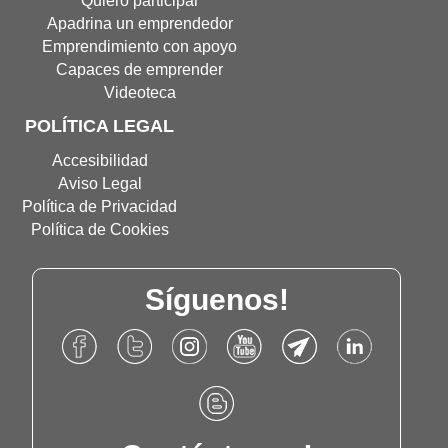
Quiero participar
ventana
Apadrina un emprendedor
Emprendimiento con apoyo
Capaces de emprender
Videoteca
POLÍTICA LEGAL
Accesibilidad
Aviso Legal
Política de Privacidad
Política de Cookies
Síguenos!
Accede
Accede
Accede
Accede
Accede
Accede
al
al
al
al
al
al
Facebook
Twitter
Instagram
Canal
Canal
Linkdn
Accede
de
de
de
de
de
de
al
Fundación
Fundación
Fundación
Youtube
Telegram
Fundación
Blog