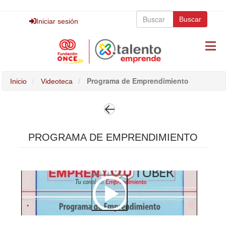
Pasar
Buscar
al
Buscar
Buscar
Iniciar sesión
contenido
principal
Programa de Emprendimiento
Inicio
Videoteca
PROGRAMA DE EMPRENDIMIENTO