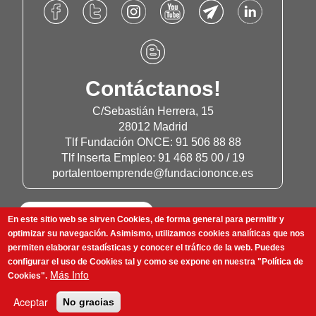
Accede
Accede
Accede
Accede
Accede
Accede
al
al
al
al
al
al
Facebook
Twitter
Instagram
Canal
Canal
Linkdn
Accede
de
de
de
de
de
de
al
Fundación
Fundación
Fundación
Youtube
Telegram
Fundación
Blog
Contáctanos!
Once
Once
Once
de
de
Once
de
Fundación
Fundación
Fundación
C/Sebastián Herrera, 15
Once
Once
Once
28012 Madrid
Tlf Fundación ONCE: 91 506 88 88
Tlf Inserta Empleo: 91 468 85 00 / 19
portalentoemprende@fundaciononce.es
En este sitio web se sirven Cookies, de forma general para permitir y
optimizar su navegación. Asimismo, utilizamos cookies analíticas que nos
permiten elaborar estadísticas y conocer el tráfico de la web. Puedes
configurar el uso de Cookies tal y como se expone en nuestra "Política de
Más Info
Cookies".
Aceptar
No gracias