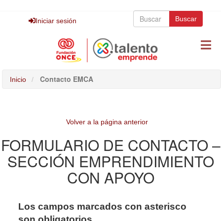
Pasar
Buscar
al
Buscar
Buscar
Iniciar sesión
contenido
principal
Contacto EMCA
Inicio
Volver a la página anterior
FORMULARIO DE CONTACTO –
SECCIÓN EMPRENDIMIENTO
CON APOYO
Los campos marcados con asterisco
son obligatorios.