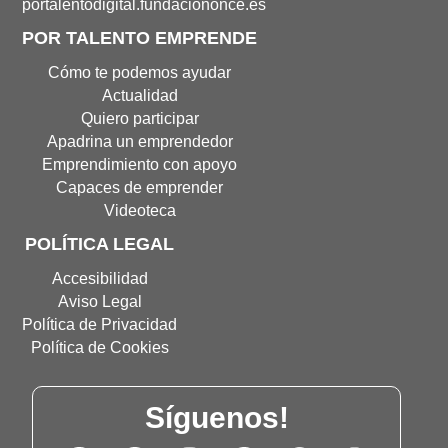
Fundación
de
Portal
portalentodigital.fundaciononce.es
Once(Abre
Portalento(Abre
de
POR TALENTO EMPRENDE
en
en
Portalento
nueva
nueva
Digital(Abre
Cómo te podemos ayudar
ventana)
ventana)
en
Actualidad
nueva
Quiero participar
ventana
Apadrina un emprendedor
Emprendimiento con apoyo
Capaces de emprender
Videoteca
POLÍTICA LEGAL
Accesibilidad
Aviso Legal
Política de Privacidad
Política de Cookies
Síguenos!