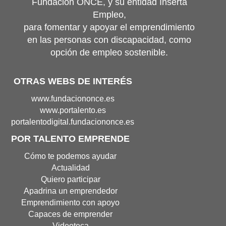
Fundación ONCE, y su entidad Inserta
Empleo,
para fomentar y apoyar el emprendimiento
en las personas con discapacidad, como
opción de empleo sostenible.
OTRAS WEBS DE INTERÉS
Portal
www.fundaciononce.es
de
Portal
www.portalento.es
Fundación
de
Portal
portalentodigital.fundaciononce.es
Once(Abre
Portalento(Abre
de
POR TALENTO EMPRENDE
en
en
Portalento
nueva
nueva
Digital(Abre
Cómo te podemos ayudar
ventana)
ventana)
en
Actualidad
nueva
Quiero participar
ventana
Apadrina un emprendedor
Emprendimiento con apoyo
Capaces de emprender
Videoteca