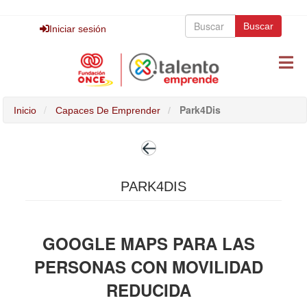
Pasar
Buscar
al
Buscar
Buscar
Iniciar sesión
contenido
principal
Park4Dis
Inicio
Capaces De Emprender
PARK4DIS
GOOGLE MAPS PARA LAS
PERSONAS CON MOVILIDAD
REDUCIDA