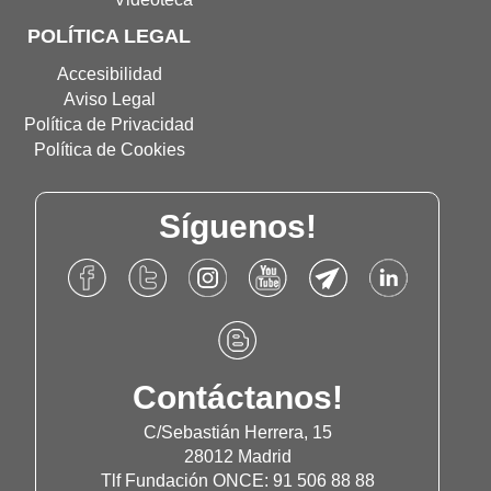
POLÍTICA LEGAL
Accesibilidad
Aviso Legal
Política de Privacidad
Política de Cookies
Síguenos!
Accede
Accede
Accede
Accede
Accede
Accede
al
al
al
al
al
al
Facebook
Twitter
Instagram
Canal
Canal
Linkdn
Accede
de
de
de
de
de
de
al
Fundación
Fundación
Fundación
Youtube
Telegram
Fundación
Blog
Contáctanos!
Once
Once
Once
de
de
Once
de
Fundación
Fundación
Fundación
C/Sebastián Herrera, 15
Once
Once
Once
28012 Madrid
Tlf Fundación ONCE: 91 506 88 88