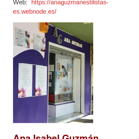
Web:
https://anaguzmanestilistas-
es.webnode.es/
Ana Isabel Guzmán