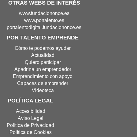
OTRAS WEBS DE INTERÉS
Portal
www.fundaciononce.es
de
Portal
www.portalento.es
Fundación
de
Portal
portalentodigital.fundaciononce.es
Once(Abre
Portalento(Abre
de
POR TALENTO EMPRENDE
en
en
Portalento
nueva
nueva
Digital(Abre
Cómo te podemos ayudar
ventana)
ventana)
en
Actualidad
nueva
Quiero participar
ventana
Apadrina un emprendedor
Emprendimiento con apoyo
Capaces de emprender
Videoteca
POLÍTICA LEGAL
Accesibilidad
Aviso Legal
Política de Privacidad
Política de Cookies