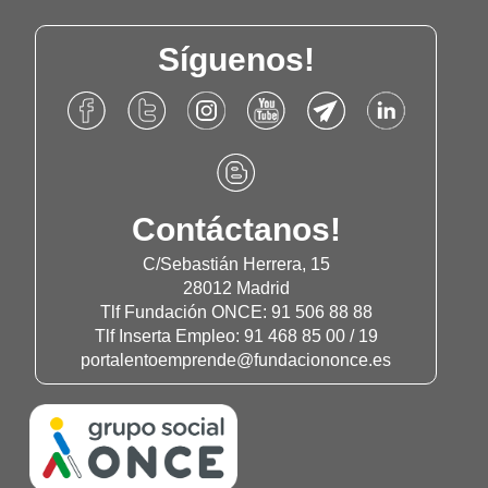
Síguenos!
Accede
Accede
Accede
Accede
Accede
Accede
al
al
al
al
al
al
Facebook
Twitter
Instagram
Canal
Canal
Linkdn
Accede
de
de
de
de
de
de
al
Fundación
Fundación
Fundación
Youtube
Telegram
Fundación
Blog
Contáctanos!
Once
Once
Once
de
de
Once
de
Fundación
Fundación
Fundación
C/Sebastián Herrera, 15
Once
Once
Once
28012 Madrid
Tlf Fundación ONCE: 91 506 88 88
Tlf Inserta Empleo: 91 468 85 00 / 19
portalentoemprende@fundaciononce.es