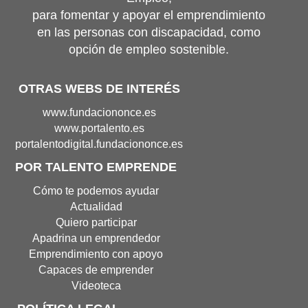
para fomentar y apoyar el emprendimiento
en las personas con discapacidad, como
opción de empleo sostenible.
OTRAS WEBS DE INTERÉS
Portal
www.fundaciononce.es
de
Portal
www.portalento.es
Fundación
de
Portal
portalentodigital.fundaciononce.es
Once(Abre
Portalento(Abre
de
POR TALENTO EMPRENDE
en
en
Portalento
nueva
nueva
Digital(Abre
Cómo te podemos ayudar
ventana)
ventana)
en
Actualidad
nueva
Quiero participar
ventana
Apadrina un emprendedor
Emprendimiento con apoyo
Capaces de emprender
Videoteca