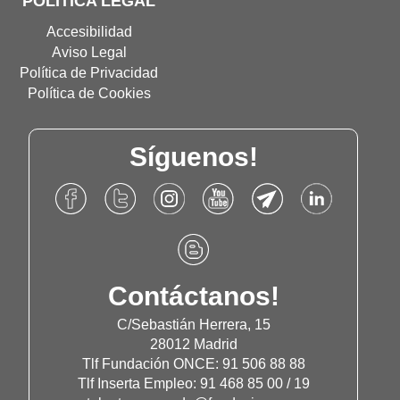
POLÍTICA LEGAL
Accesibilidad
Aviso Legal
Política de Privacidad
Política de Cookies
Síguenos!
Accede
Accede
Accede
Accede
Accede
Accede
al
al
al
al
al
al
Facebook
Twitter
Instagram
Canal
Canal
Linkdn
Accede
de
de
de
de
de
de
al
Fundación
Fundación
Fundación
Youtube
Telegram
Fundación
Blog
Contáctanos!
Once
Once
Once
de
de
Once
de
Fundación
Fundación
Fundación
C/Sebastián Herrera, 15
Once
Once
Once
28012 Madrid
Tlf Fundación ONCE: 91 506 88 88
Tlf Inserta Empleo: 91 468 85 00 / 19